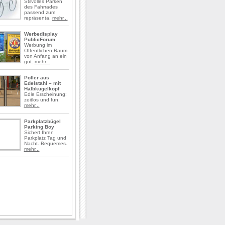
Stilvolles Parken
des Fahrrades
passend zum
repräsenta.
mehr...
Werbedisplay
PublicForum
Werbung im
Öffentlichen Raum
von Anfang an ein
gut.
mehr...
Poller aus
Edelstahl – mit
Halbkugelkopf
Edle Erscheinung:
zeitlos und fun.
mehr...
Parkplatzbügel
Parking Boy
Sichert Ihren
Parkplatz Tag und
Nacht. Bequemes.
mehr...