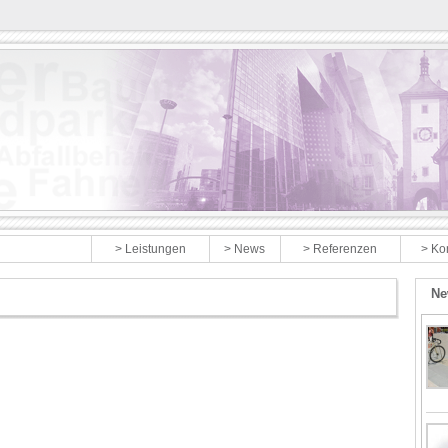
> Produkte
> Leistungen
> News
> Referenzen
> Ko
Ne