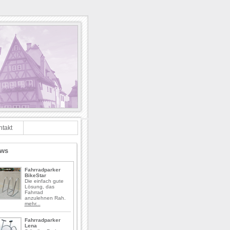
ntakt
ws
Fahrradparker
BikeStar
Die einfach gute
Lösung, das
Fahrrad
anzulehnen Rah.
mehr...
Fahrradparker
Lena