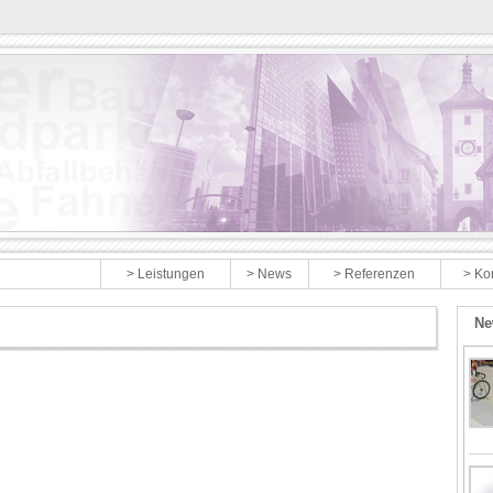
> Produkte
> Leistungen
> News
> Referenzen
> Ko
Ne