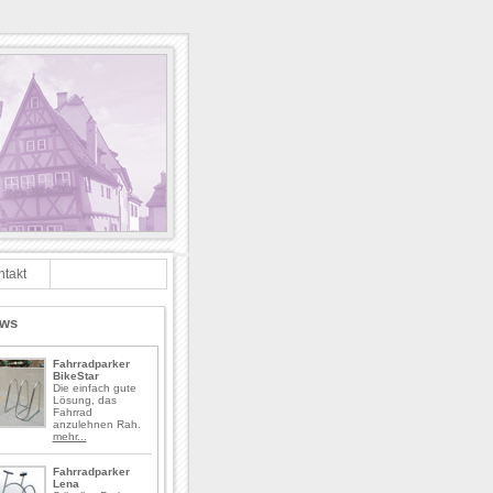
ntakt
ws
Fahrradparker
BikeStar
Die einfach gute
Lösung, das
Fahrrad
anzulehnen Rah.
mehr...
Fahrradparker
Lena