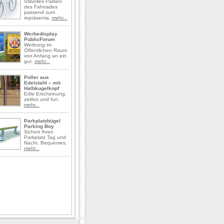
Stilvolles Parken
des Fahrrades
passend zum
repräsenta.
mehr...
Werbedisplay
PublicForum
Werbung im
Öffentlichen Raum
von Anfang an ein
gut.
mehr...
Poller aus
Edelstahl – mit
Halbkugelkopf
Edle Erscheinung:
zeitlos und fun.
mehr...
Parkplatzbügel
Parking Boy
Sichert Ihren
Parkplatz Tag und
Nacht. Bequemes.
mehr...