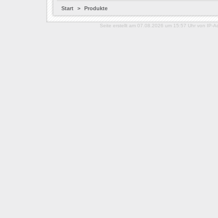
Start
>
Produkte
Seite erstellt am 07.08.2026 um 15:57 Uhr von IP-